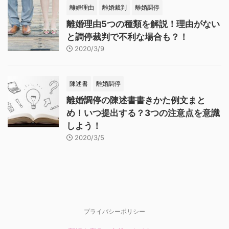
離婚理由
離婚裁判
離婚調停
離婚理由5つの種類を解説！理由がない
と調停裁判で不利な場合も？！
2020/3/9
陳述書
離婚調停
離婚調停の陳述書書きかた例文まと
め！いつ提出する？3つの注意点を意識
しよう！
2020/3/5
プライバシーポリシー