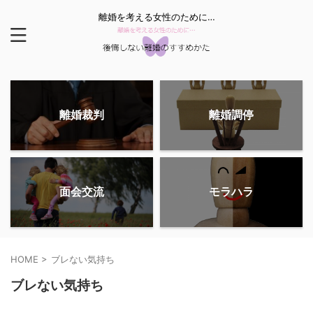
離婚を考える女性のために…
離婚裁判
離婚調停
面会交流
モラハラ
HOME
>
ブレない気持ち
ブレない気持ち