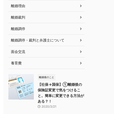
離婚理由
離婚裁判
離婚調停
離婚調停・裁判と弁護士について
面会交流
養育費
離婚後のこと
【社保→国保】①離婚後の
保険証変更で気をつけるこ
と。簡単に変更できる方法が
ある？！
2020/3/21