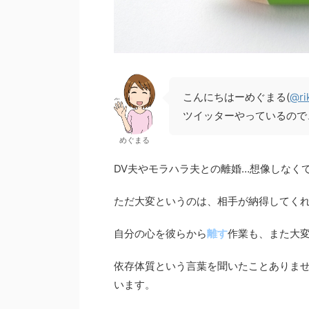
こんにちはーめぐまる(
@ri
ツイッターやっているので
めぐまる
DV夫やモラハラ夫との離婚…想像しなく
ただ大変というのは、相手が納得してく
自分の心を彼らから
離す
作業も、また大
依存体質という言葉を聞いたことありま
います。