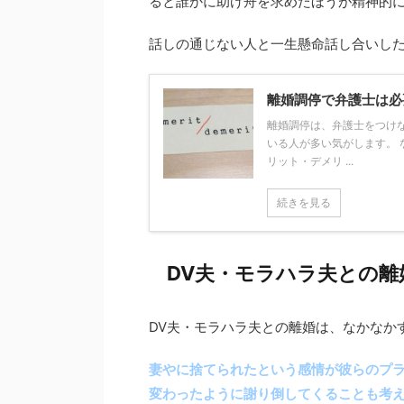
ると誰かに助け舟を求めたほうが精神的
話しの通じない人と一生懸命話し合いし
離婚調停で弁護士は必
離婚調停は、弁護士をつけ
いる人が多い気がします。 
リット・デメリ ...
続きを見る
DV夫・モラハラ夫との離
DV夫・モラハラ夫との離婚は、なかなか
妻やに捨てられたという感情が彼らのプ
変わったように謝り倒してくることも考