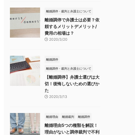
離婚調停・裁判と弁護士について
離婚調停で弁護士は必要？依
頼するメリットデメリット/
費用の相場は？
2020/3/20
離婚調停
離婚調停・裁判と弁護士について
【離婚調停】弁護士選びは大
切！後悔しないための選びか
た
2020/3/13
離婚理由
離婚裁判
離婚調停
離婚理由5つの種類を解説！
理由がないと調停裁判で不利