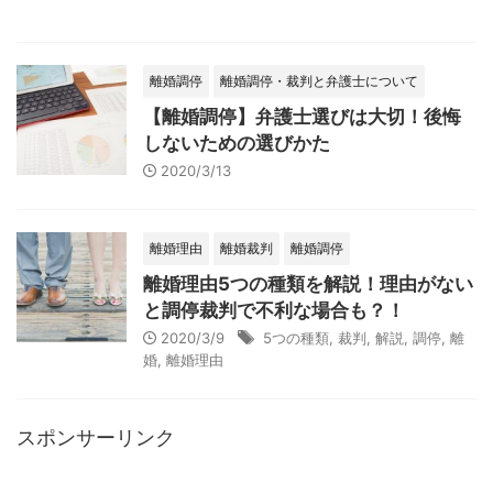
離婚調停
離婚調停・裁判と弁護士について
【離婚調停】弁護士選びは大切！後悔
しないための選びかた
2020/3/13
離婚理由
離婚裁判
離婚調停
離婚理由5つの種類を解説！理由がない
と調停裁判で不利な場合も？！
2020/3/9
5つの種類
,
裁判
,
解説
,
調停
,
離
婚
,
離婚理由
スポンサーリンク