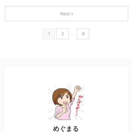
Next »
1
2
…
6
めぐまる