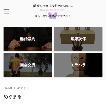
離婚を考える女性のために…
離婚裁判
離婚調停
面会交流
モラハラ
HOME
>
めぐまる
めぐまる