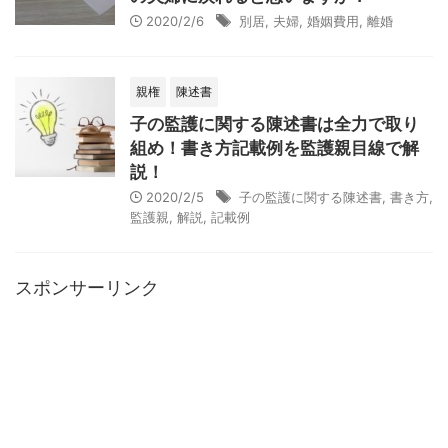
2020/2/6
別居
,
夫婦
,
婚姻費用
,
離婚
親権
陳述書
子の監護に関する陳述書は全力で取り
組め！書き方記載例を監護親目線で解
説！
2020/2/5
子の監護に関する陳述書
,
書き方
,
監護親
,
解説
,
記載例
スポンサーリンク