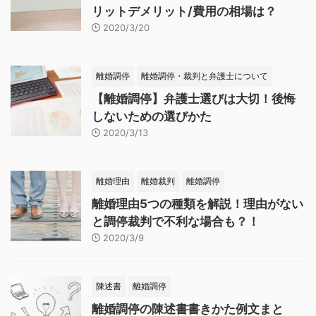
リットデメリット/費用の相場は？
2020/3/20
離婚調停
離婚調停・裁判と弁護士について
【離婚調停】弁護士選びは大切！後悔
しないための選びかた
2020/3/13
離婚理由
離婚裁判
離婚調停
離婚理由5つの種類を解説！理由がない
と調停裁判で不利な場合も？！
2020/3/9
陳述書
離婚調停
離婚調停の陳述書書きかた例文まと