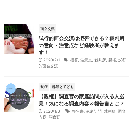
面会交流
試行的面会交流は拒否できる？裁判所
の意向・注意点など経験者が教えま
す！
2020/2/1
拒否
,
注意点
,
裁判所
,
親権
,
試行
的面会交流
親権
離婚と子ども
【親権】調査官の家庭訪問が入る人必
見！気になる調査内容＆報告書とは？
2020/1/31
報告書
,
家庭訪問
,
裁判所
,
調査
内容
,
調査官