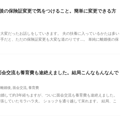
後の保険証変更で気をつけること。簡単に変更できる方
大変だったお話しをしていきます。 夫の扶養に入っているかたは多い
手だと、ただの保険証変更も大変な道のりです…。 単純に離婚後の保
面会交流も養育費も途絶えました。結局こんなもんなんで
,
離婚後
,
面会交流
,
養育費
と離婚して約3年経ちますが、ついに面会交流も養育費も途絶えました。
張していたモラハラ夫。 ショックを通り越して呆れます。 結局、こ