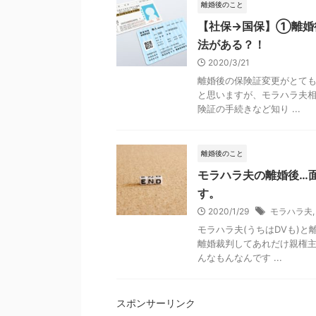
離婚後のこと
【社保→国保】①離婚
法がある？！
2020/3/21
離婚後の保険証変更がとても
と思いますが、モラハラ夫相
険証の手続きなど知り ...
離婚後のこと
モラハラ夫の離婚後…
す。
2020/1/29
モラハラ夫
モラハラ夫(うちはDVも)
離婚裁判してあれだけ親権主
んなもんなんです ...
スポンサーリンク