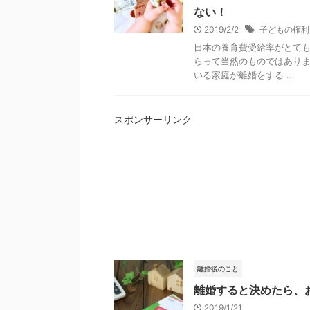
ない！
2019/2/2
子どもの権利
日本の養育費受給率がとても
らって当然のものではありま
いる家庭が離婚をする ...
スポンサーリンク
離婚後のこと
離婚すると決めたら、
2019/1/21