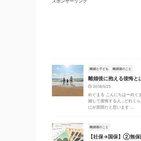
スポンサーリンク
離婚と子ども
離婚後のこと
離婚後に抱える後悔と
2018/5/25
めぐまる こんにちはーめぐ
婚して後悔する人…どれく
にが原因だと思います ...
離婚後のこと
【社保→国保】②無保