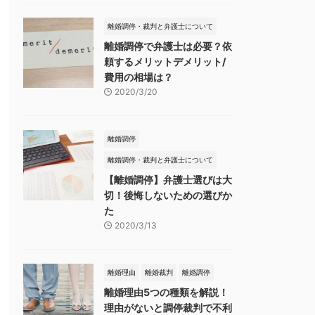
離婚調停・裁判と弁護士について
離婚調停で弁護士は必要？依
頼するメリットデメリット/
費用の相場は？
2020/3/20
離婚調停
離婚調停・裁判と弁護士について
【離婚調停】弁護士選びは大
切！後悔しないための選びか
た
2020/3/13
離婚理由
離婚裁判
離婚調停
離婚理由5つの種類を解説！
理由がないと調停裁判で不利