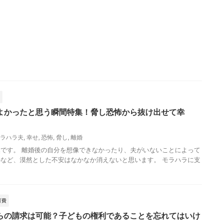
よかったと思う瞬間特集！脅し恐怖から抜け出せて幸
ラハラ夫
,
幸せ
,
恐怖
,
脅し
,
離婚
です。 離婚後の自分を想像できなかったり、夫がいないことによって
など、漠然とした不安はなかなか消えないと思います。 モラハラに支
育費
らの請求は可能？子どもの権利であることを忘れてはいけ