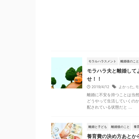
モラルハラスメント
離婚後のこと
モラハラ夫と離婚して
せ！！
2019/4/12
よかった
,
モ
離婚に不安を持つことは当然
どうやって生活していくのか
配されている状態だと ...
離婚と子ども
離婚後のこと
養
養育費の決め方あとか