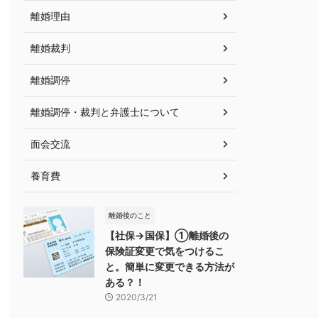
離婚理由
離婚裁判
離婚調停
離婚調停・裁判と弁護士について
面会交流
養育費
離婚後のこと
【社保→国保】①離婚後の
保険証変更で気をつけるこ
と。簡単に変更できる方法が
ある？！
2020/3/21