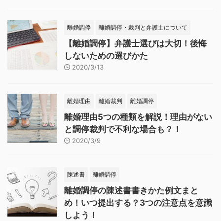
離婚調停
離婚調停・裁判と弁護士について
【離婚調停】弁護士選びは大切！後悔
しないための選びかた
2020/3/13
離婚理由
離婚裁判
離婚調停
離婚理由5つの種類を解説！理由がない
と調停裁判で不利な場合も？！
2020/3/9
陳述書
離婚調停
離婚調停の陳述書書きかた例文まと
め！いつ提出する？3つの注意点を意識
しよう！