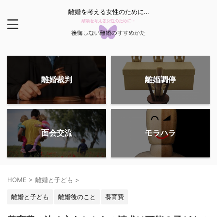
離婚を考える女性のために…
離婚裁判
離婚調停
面会交流
モラハラ
HOME
>
離婚と子ども
>
離婚と子ども
離婚後のこと
養育費