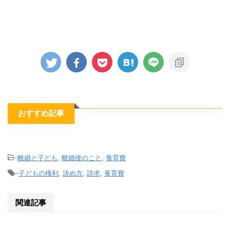
おすすめ記事
-
離婚と子ども
,
離婚後のこと
,
養育費
-
子どもの権利
,
決め方
,
請求
,
養育費
関連記事