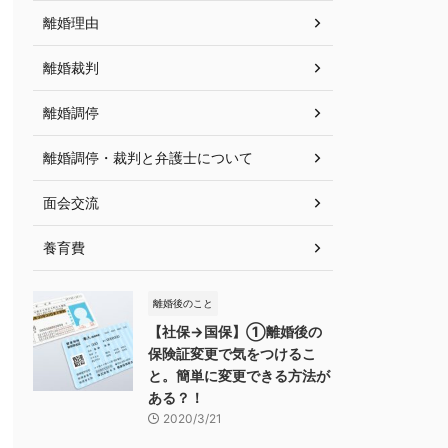
離婚理由
離婚裁判
離婚調停
離婚調停・裁判と弁護士について
面会交流
養育費
離婚後のこと
【社保→国保】①離婚後の
保険証変更で気をつけるこ
と。簡単に変更できる方法が
ある？！
2020/3/21