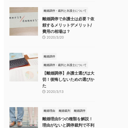
離婚調停・裁判と弁護士について
離婚調停で弁護士は必要？依
頼するメリットデメリット/
費用の相場は？
2020/3/20
離婚調停
離婚調停・裁判と弁護士について
【離婚調停】弁護士選びは大
切！後悔しないための選びか
た
2020/3/13
離婚理由
離婚裁判
離婚調停
離婚理由5つの種類を解説！
理由がないと調停裁判で不利