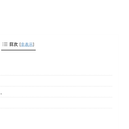
。
目次
[
非表示
]
る。