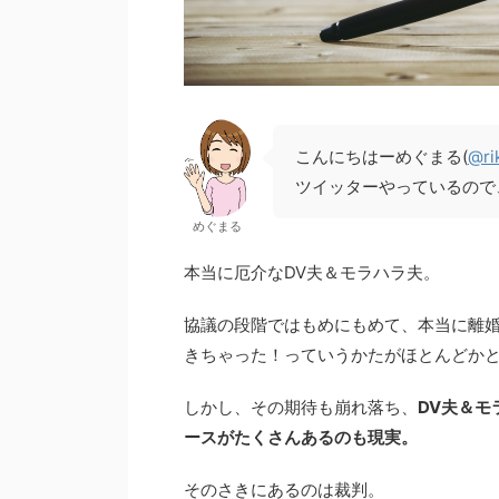
こんにちはーめぐまる(
@ri
ツイッターやっているので
めぐまる
本当に厄介なDV夫＆モラハラ夫。
協議の段階ではもめにもめて、本当に離
きちゃった！っていうかたがほとんどか
しかし、その期待も崩れ落ち、
DV夫＆
ースがたくさんあるのも現実。
そのさきにあるのは裁判。