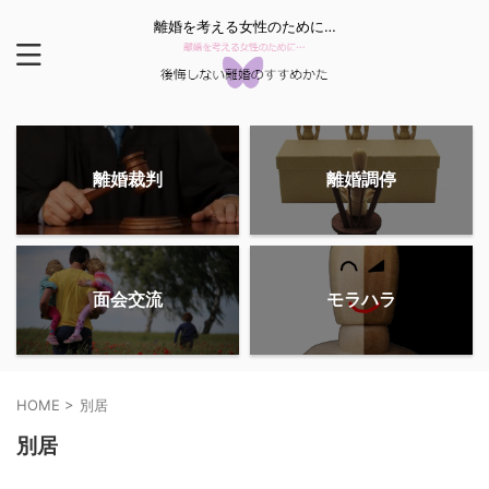
離婚を考える女性のために…
離婚裁判
離婚調停
面会交流
モラハラ
HOME
>
別居
別居