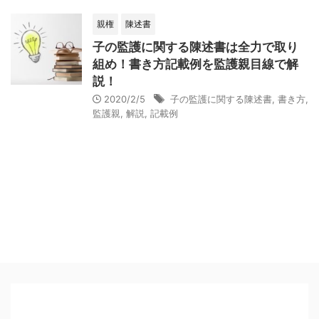
親権
陳述書
子の監護に関する陳述書は全力で取り
組め！書き方記載例を監護親目線で解
説！
2020/2/5
子の監護に関する陳述書
,
書き方
,
監護親
,
解説
,
記載例