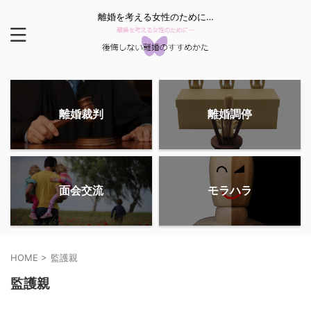
離婚を考える女性のために…
離婚裁判
離婚調停
面会交流
モラハラ
HOME
>
監護親
監護親