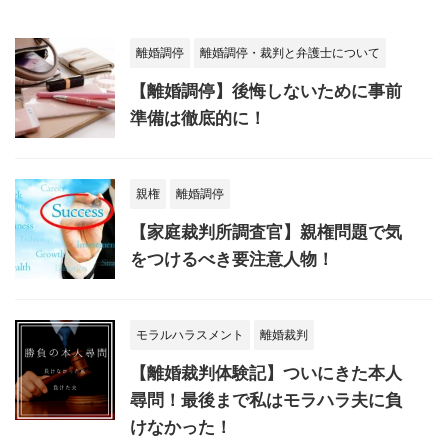
離婚調停
離婚調停・裁判と弁護士について
【離婚調停】後悔しないために事前
準備は徹底的に！
親権
離婚調停
【家庭裁判所調査官】親権問題で気
をつけるべき要注意人物！
モラルハラスメント
離婚裁判
【離婚裁判体験記】ついにきた本人
尋問！最後まで私はモラハラ夫に負
けなかった！