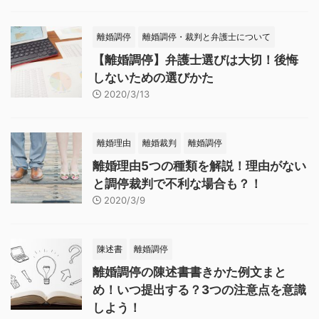
離婚調停
離婚調停・裁判と弁護士について
【離婚調停】弁護士選びは大切！後悔
しないための選びかた
2020/3/13
離婚理由
離婚裁判
離婚調停
離婚理由5つの種類を解説！理由がない
と調停裁判で不利な場合も？！
2020/3/9
陳述書
離婚調停
離婚調停の陳述書書きかた例文まと
め！いつ提出する？3つの注意点を意識
しよう！