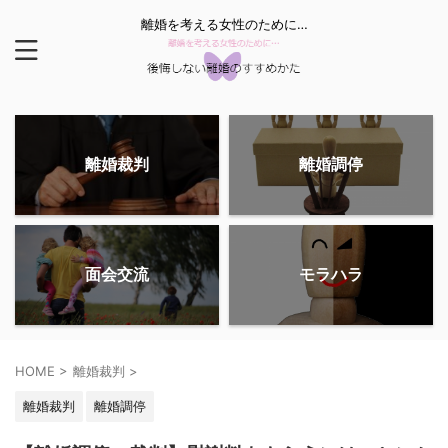
離婚を考える女性のために…
離婚裁判
離婚調停
面会交流
モラハラ
HOME
>
離婚裁判
>
離婚裁判
離婚調停