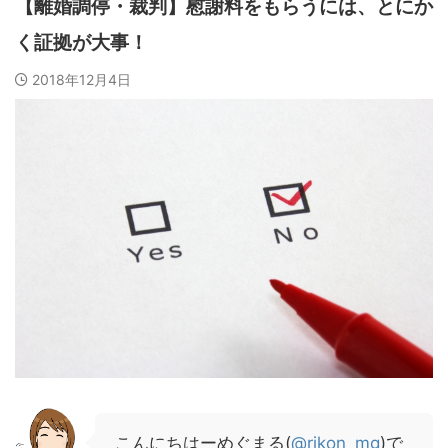
【離婚調停・裁判】慰謝料をもらうには、とにか
く証拠が大事！
2018年12月4日
こんにちはーめぐまる(
@rikon_mg
)で